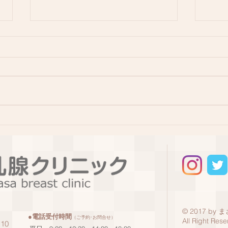
誕生
2回目コロナワクチン接種。
© 2017 b
●電話受付時間
（ご予約･お問合せ）
All Right Rese
10