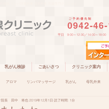
腺の病気,リンパ浮腫外来,母乳外来,乳腺専門クリニック
ご予約優先制
0942-46
平日 9:00～12:30／14:00～18:00
乳がん検診
ごあいさつ
クリニック案内
アロマ
リンパマッサージ
乳がん
母乳外来
ク院長 田中 将也
2019年12月1日
読了時間: 1分