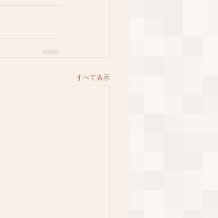
すべて表示