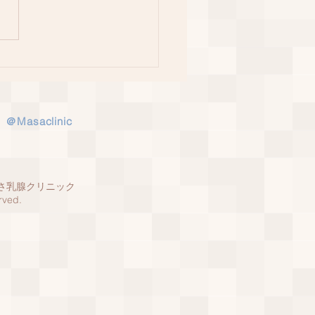
日！
＠Masaclinic
y まさ乳腺クリニック
rved.