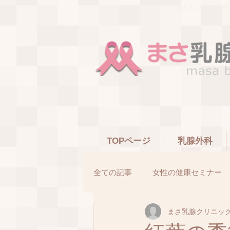
久留米市 乳がん検診,乳腺外科,乳房･乳
TOPページ
乳腺外科
全ての記事
女性の健康セミナー
まさ乳腺クリニッ