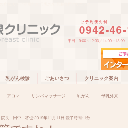
腺の病気,リンパ浮腫外来,母乳外来,乳腺専門クリニック
ご予約優先制
0942-46
平日 9:00～12:30／14:00～18:00
乳がん検診
ごあいさつ
クリニック案内
アロマ
リンパマッサージ
乳がん
母乳外来
ク院長 田中 将也
2019年11月11日
読了時間: 1分