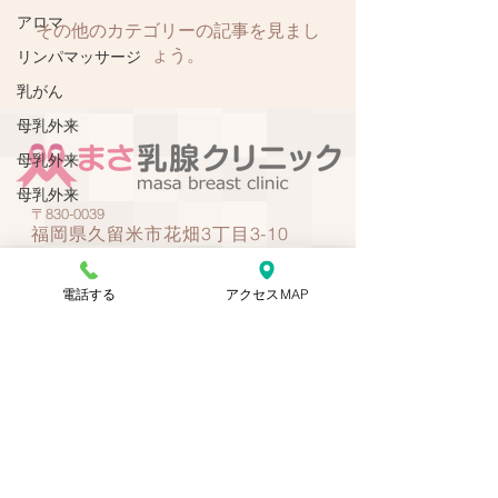
アロマ
その他のカテゴリーの記事を見まし
ょう。
リンパマッサージ
乳がん
母乳外来
母乳外来
母乳外来
〒830-0039
福岡県久留米市花畑3丁目3-10
TEL．0942-46-1100
電話する
アクセスMAP
FAX．0942-46-1105
●電話受付時間
（ご予約･お問合せ）
平日 9:00～12:30・14:00～18:00
土曜 9:00～12:30
※土曜日午後､日曜､祝祭日は休診です